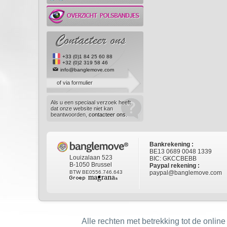
+33 (0)1 84 25 60 88
+32 (0)2 319 58 46
info@banglemove.com
of via formulier
Als u een speciaal verzoek heeft
dat onze website niet kan
beantwoorden,
contacteer ons
.
Bankrekening :
BE13 0689 0048 1339
Louizalaan 523
BIC: GKCCBEBB
B-1050 Brussel
Paypal rekening :
BTW BE0556.746.643
paypal@banglemove.com
Alle rechten met betrekking tot de online