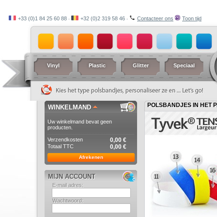
+33 (0)1 84 25 60 88 ‧
+32 (0)2 319 58 46 ‧
Contacteer ons
Toon tijd
Vinyl
Plastic
Glitter
Speciaal
POLSBANDJES IN HET P
WINKELMAND
Uw winkelmand bevat geen
producten.
Verzendkosten
0,00 €
Totaal TTC
0,00 €
Afrekenen
MIJN ACCOUNT
E-mail adres:
Wachtwoord: