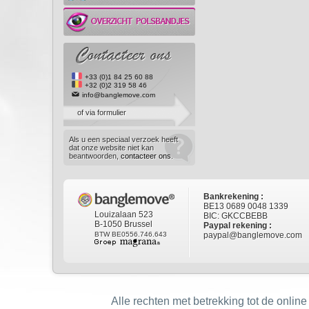
+33 (0)1 84 25 60 88
+32 (0)2 319 58 46
info@banglemove.com
of via formulier
Als u een speciaal verzoek heeft
dat onze website niet kan
beantwoorden,
contacteer ons
.
Bankrekening :
BE13 0689 0048 1339
Louizalaan 523
BIC: GKCCBEBB
B-1050 Brussel
Paypal rekening :
BTW BE0556.746.643
paypal@banglemove.com
Alle rechten met betrekking tot de online