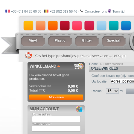
+33 (0)1 84 25 60 88 ‧
+32 (0)2 319 58 46 ‧
Contacteer ons
Toon tijd
Vinyl
Plastic
Glitter
Speciaal
Home
>
Onze winkels
WINKELMAND
ONZE WINKELS
Uw winkelmand bevat geen
Geef een locatie op (bijv: ee
producten.
Uw locatie:
Verzendkosten
0,00 €
Totaal TTC
0,00 €
Radius:
mi
Afrekenen
MIJN ACCOUNT
E-mail adres:
Wachtwoord: